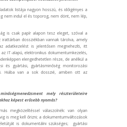
ladatok listája nagyon hosszú, és időigényes a
ég nem indul el és toporog, nem dönt, nem lép,
 is csak papír alapon tesz eleget, szóval a
z irattárban dossziékban vannak tárolva, amely
 adatkezelést is jelentősen megnehezíti, itt
en az IT-alapú, elektronikus dokumentumkezelés,
nképpen elengedhetetlen része, de anélkül a
si és gyártási, gyártásminőség monitorozási
ni. Hiába van a sok dosszié, amiben ott az
minőségmenedzsment mely részterületeire
iakhoz képest erősebb nyomás?
ás megközelítéssel válaszolnék: van olyan
ig is meg kell őrizni; a dokumentumváltozások
letútját is dokumentálni szükséges; gyártási