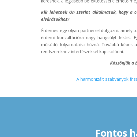
keresnek, a legkisebb befektetéssel elérhető me
Kik lehetnek Ön szerint alkalmasak, hogy a 
elvárásokhoz?
Érdemes egy olyan partnerrel dolgozni, amely t
érdemi konzultációra nagy hangsúlyt fektet. E
működő folyamataira húzná. Továbbá képes a 
rendszerekhez interfészekkel kapcsolódni.
Köszönjük a 
A harmonizált szabványok fris
Fontos h