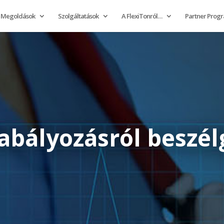
Megoldások
Szolgáltatások
A FlexiTonról…
Partner Prog
abályozásról beszél