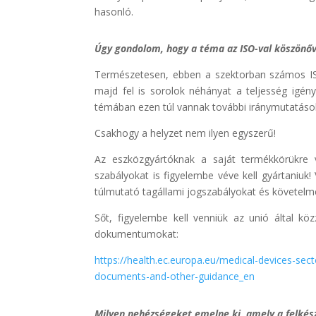
hasonló.
Úgy gondolom, hogy a téma az ISO-val köszönőv
Természetesen, ebben a szektorban számos ISO
majd fel is sorolok néhányat a teljesség igén
témában ezen túl vannak további iránymutatások 
Csakhogy a helyzet nem ilyen egyszerű!
Az eszközgyártóknak a saját termékkörükre 
szabályokat is figyelembe véve kell gyártaniuk
túlmutató tagállami jogszabályokat és követelmé
Sőt, figyelembe kell venniük az unió által kö
dokumentumokat:
https://health.ec.europa.eu/medical-devices-se
documents-and-other-guidance_en
Milyen nehézségeket emelne ki, amely a felkés