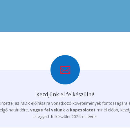

Kezdjünk el felkészülni!
intettel az MDR előírásaira vonatkozó követelmények fontosságára 
elgő határidőre,
vegye fel velünk a kapcsolatot
minél előbb, kezd
el együtt felkészülni 2024-es évre!