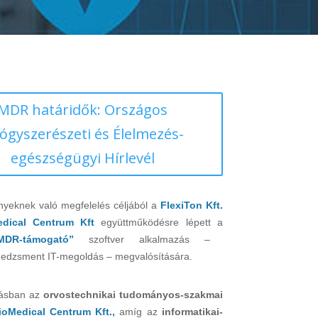
MDR határidők: Országos
ógyszerészeti és Élelmezés-
egészségügyi Hírlevél
nyeknek való megfelelés céljából a
FlexiTon Kft.
edical Centrum Kft
együttműködésre lépett a
MDR-támogató”
szoftver alkalmazás –
dzsment IT-megoldás – megvalósítására.
ásban az
orvostechnikai tudományos-szakmai
ioMedical Centrum Kft.,
amíg az
informatikai-