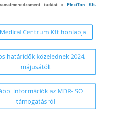
yamatmenedzsment tudást
a
FlexiTon Kft.
oMedical Centrum Kft honlapja
os határidők közelednek 2024.
májusától!
ábbi információk az MDR-ISO
támogatásról