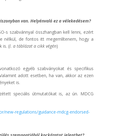
iszonyban van. Helyénvaló ez a vélekedésem?
-s szabvánnyal összhangban kell lenni, ezért
ye nélkül, de fontos itt megemlítenem, hogy a
is. (
l. a táblázat a cikk végén
)
vonatkozó egyéb szabványokat és specifikus
! Valamint adott esetben, ha van, akkor az ezen
nyeket is.
zzétett speciális útmutatókat is, az ún. MDCG
ctor/new-regulations/guidance-mdcg-endorsed-
zülés szempontjából kockázatot jelenthet?