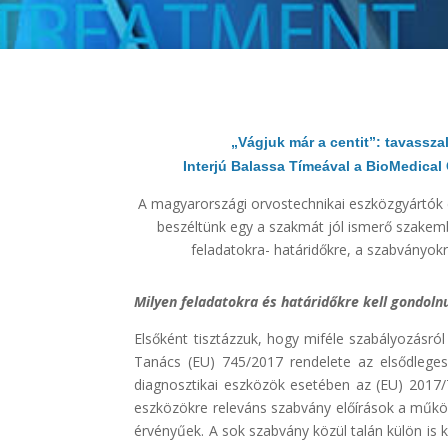
„Vágjuk már a centit”: tavassz
Interjú Balassa Tímeával a BioMedical
A magyarországi orvostechnikai eszközgyártók é
beszéltünk egy a szakmát jól ismerő szakember
feladatokra- határidőkre, a szabványokr
Milyen feladatokra és határidőkre kell gondol
Elsőként tisztázzuk, hogy miféle szabályozásr
Tanács (EU) 745/2017 rendelete az elsődleges,
diagnosztikai eszközök esetében az (EU) 2017/
eszközökre releváns szabvány előírások a műkö
érvényűek. A sok szabvány közül talán külön is