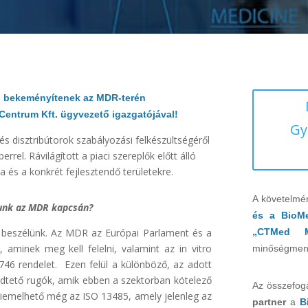
al bekeményítenek az MDR-terén
 Centrum Kft. ügyvezető igazgatójával!
Gy
s disztribútorok szabályozási felkészültségéről
rel. Rávilágított a piaci szereplők előtt álló
a és a konkrét fejlesztendő területekre.
A követelmé
nunk az MDR kapcsán?
és a BioM
ól beszélünk. Az MDR az Európai Parlament és a
„CTMed 
 aminek meg kell felelni, valamint az in vitro
minőségmene
746 rendelet. Ezen felül a különböző, az adott
dtető rugók, amik ebben a szektorban kötelező
Az összefog
 kiemelhető még az ISO 13485, amely jelenleg az
partner
a
B