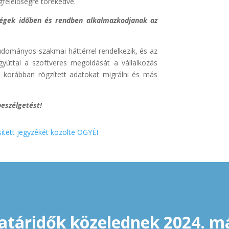
gfelelőségre törekedve.
cégek időben és rendben alkalmazkodjanak az
udományos-szakmai háttérrel rendelkezik, és az
gyúttal a szoftveres megoldását a vállalkozás
korábban rögzített adatokat migrálni és más
beszélgetést!
sített jegyzékét közölte OGYÉI
atáridők közelednek 2024. má