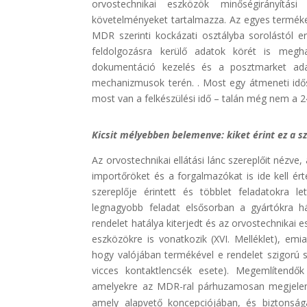
orvostechnikai eszközök minőségirányítási
követelményeket tartalmazza. Az egyes terméke
MDR szerinti kockázati osztályba sorolástól e
feldolgozásra kerülő adatok körét is megha
dokumentáció kezelés és a posztmarket adat
mechanizmusok terén. . Most egy átmeneti i
most van a felkészülési idő – talán még nem a 
Kicsit mélyebben belemenve: kiket érint ez a s
Az orvostechnikai ellátási lánc szereplőit nézve
importőröket és a forgalmazókat is ide kell érte
szereplője érintett és többlet feladatokra l
legnagyobb feladat elsősorban a gyártókra h
rendelet hatálya kiterjedt és az orvostechnikai
eszközökre is vonatkozik (XVI. Melléklet), emi
hogy valójában termékével e rendelet szigorú s
vicces kontaktlencsék esete). Megemlítendők
amelyekre az MDR-ral párhuzamosan megjelen
amely alapvető koncepciójában, és biztonsá