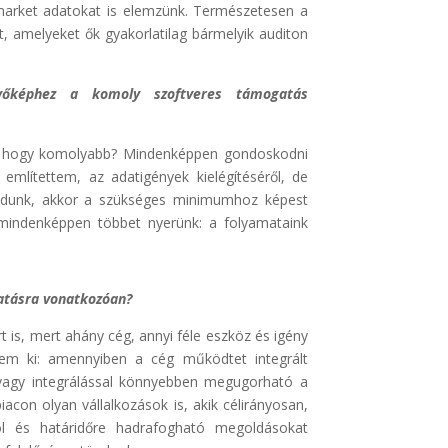
t-market adatokat is elemzünk. Természetesen a
t, amelyeket ők gyakorlatilag bármelyik auditon
övőképhez a komoly szoftveres támogatás
z, hogy komolyabb? Mindenképpen gondoskodni
 említettem, az adatigények kielégítéséről, de
kodunk, akkor a szükséges minimumhoz képest
 mindenképpen többet nyerünk: a folyamataink
atásra vonatkozóan?
 is, mert ahány cég, annyi féle eszköz és igény
jtem ki: amennyiben a cég működtet integrált
l vagy integrálással könnyebben megugorható a
acon olyan vállalkozások is, akik célirányosan,
ól és határidőre hadrafogható megoldásokat