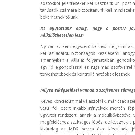
adatokból jelentéseket kell készíteni; ún. pos
tanúsítók számára biztosítanunk kell mindezeke
bekérhetnek tőlünk.
Itt eljutottunk odáig, hogy a pozitív j
nélkülözhetetlen lesz?
Nyilván ez sem egyszerű kérdés: mégis mi a
kell az adatok biztonságos kezeléséről, ahogy
amennyiben a vállalat folyamataiban gondol
egy jó elgondolással és rugalmas szoftverrel
tervezhetőbbek és kontrollálhatóbbak lesznek.
Milyen elképzelései vannak a szoftveres támog
Kevés konkrétummal válaszolnék, már csak azért
vetül fel, ezért inkább irányelvek mentén fe
ügyviteli rendszert, annak a modulbővítéséve
megfeleléshez szükséges lépés, de léteznek a pi
kizárólag az MDR bevezetésre készülnek, j