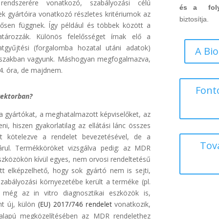
 rendszerére vonatkozó, szabályozási célú
és a fol
k gyártóira vonatkozó részletes kritériumok az
biztosítja.
rősen függnek. Így például és többek között a
tározzák. Különös felelősséget írnak elő a
gyűjtési (forgalomba hozatal utáni adatok)
A Bi
dőszakban vagyunk. Máshogyan megfogalmazva,
24. óra, de majdnem.
Font
zektorban?
, a gyártókat, a meghatalmazott képviselőket, az
ni, hiszen gyakorlatilag az ellátási lánc összes
ett kötelezve a rendelet bevezetésével, de a
Tov
árul. Termékköröket vizsgálva pedig: az MDR
 eszközökön kívül egyes, nem orvosi rendeltetésű
att elképzelhető, hogy sok gyártó nem is sejti,
zabályozási környezetébe került a terméke (pl.
 még az in vitro diagnosztikai eszközök is,
t új, külön
vonatkozik,
(EU) 2017/746 rendelet
galapú megközelítésében az MDR rendelethez