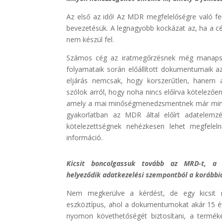
Az első az idő! Az MDR megfelelőségre való fe
bevezetésük. A legnagyobb kockázat az, ha a c
nem készül fel.
Számos cég az iratmegőrzésnek még manapság
folyamataik során előállított dokumentumaik a
eljárás nemcsak, hogy korszerűtlen, hanem az
szólok arról, hogy noha nincs előírva kötelező
amely a mai minőségmenedzsmentnek már minde
gyakorlatban az MDR által előírt adatelemzé
kötelezettségnek nehézkesen lehet megfelel
információ.
Kicsit boncolgassuk tovább az MRD-t, a 
helyeződik adatkezelési szempontból a korább
Nem megkerülve a kérdést, de egy kicsit m
eszköztípus, ahol a dokumentumokat akár 15 év
nyomon követhetőségét biztosítani, a terméké