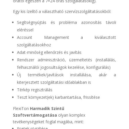
órától egészen a 7×24 órás szolgálatásokig).
Egy kis ízelítő a választható szervízszolgáltatásokból:
Segítségnyújtás és probléma azonosítás távoli
eléréssel
Account Management a kiválasztott
szolgáltatásokhoz
Adat-minőség ellenőrzés és javítás
Rendszer adminisztráció, üzemeltetés (installálás,
felhasználói jogosultságok kezelése, konfigurálás)
Új termékek/javítások installálása, akár a
kiterjesztett szolgáltatási időablakban is
Térkép regisztrálás
Teszt környezet(ek) karbantartása, frissítése
FlexiTon
Harmadik Szintű
Szoftvertámogatása
olyan komplex
tevékenységeket foglal magába, mint:
Esetek rögzítése