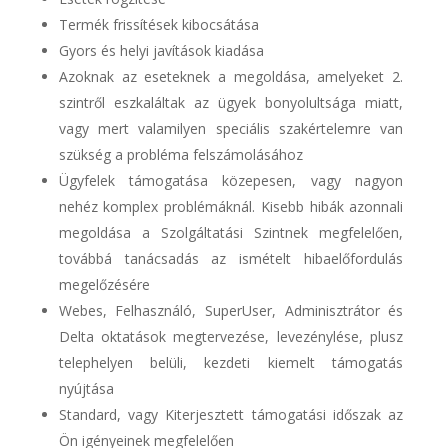
Termék frissítések kibocsátása
Gyors és helyi javítások kiadása
Azoknak az eseteknek a megoldása, amelyeket 2.
szintről eszkaláltak az ügyek bonyolultsága miatt,
vagy mert valamilyen speciális szakértelemre van
szükség a probléma felszámolásához
Ügyfelek támogatása közepesen, vagy nagyon
nehéz komplex problémáknál. Kisebb hibák azonnali
megoldása a Szolgáltatási Szintnek megfelelően,
továbbá tanácsadás az ismételt hibaelőfordulás
megelőzésére
Webes, Felhasználó, SuperUser, Adminisztrátor és
Delta oktatások megtervezése, levezénylése, plusz
telephelyen belüli, kezdeti kiemelt támogatás
nyújtása
Standard, vagy Kiterjesztett támogatási időszak az
Ön igényeinek megfelelően