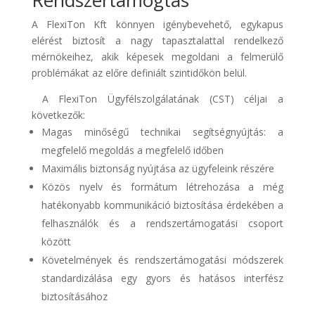
Rendszertámogtás
A FlexiTon Kft könnyen igénybevehető, egykapus
elérést biztosít a nagy tapasztalattal rendelkező
mérnökeihez, akik képesek megoldani a felmerülő
problémákat az előre definiált szintidőkön belül.
A FlexiTon Ügyfélszolgálatának (CST) céljai a
következők:
Magas minőségű technikai segítségnyújtás: a
megfelelő megoldás a megfelelő időben
Maximális biztonság nyújtása az ügyfeleink részére
Közös nyelv és formátum létrehozása a még
hatékonyabb kommunikáció biztosítása érdekében a
felhasználók és a rendszertámogatási csoport
között
Követelmények és rendszertámogatási módszerek
standardizálása egy gyors és hatásos interfész
biztosításához