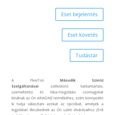
Eset bejelentés
Eset követés
Tudástár
A FlexiTon
Második Szintű
Szolgáltatásai
széleskörű karbantartási,
üzemeltetési és hiba-megoldási csomagokat
kínálnak az Ön ARIADNE termékéhez, ezért könnyedén
ki tudja választani azokat az opciókat, amelyek a
legjobban illeszkednek az Ön üzleti elvárásaihoz (5×8