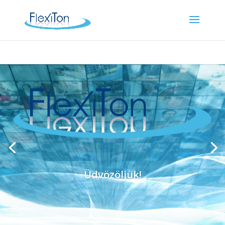
Üdvözöljük!